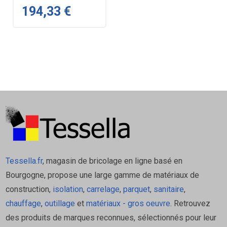
194,33 €
Tessella.fr
, magasin de bricolage en ligne basé en
Bourgogne, propose une large gamme de matériaux de
construction,
isolation
,
carrelage
,
parquet
,
sanitaire
,
chauffage
,
outillage
et
matériaux - gros oeuvre
. Retrouvez
des produits de marques reconnues, sélectionnés pour leur