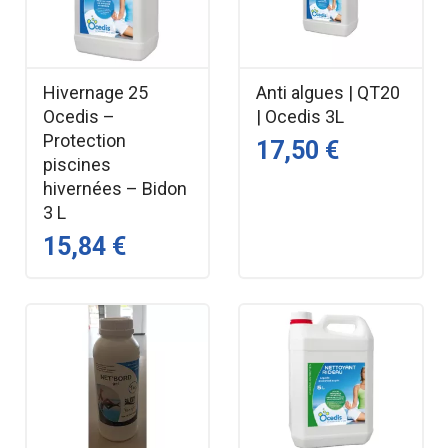
Hivernage 25
Anti algues | QT20
Ocedis –
| Ocedis 3L
Protection
17,50 €
piscines
hivernées – Bidon
3 L
15,84 €