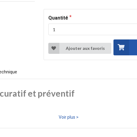
Quantité
Ajouter aux favoris
echnique
curatif et préventif
urablement mousses, algues, lichens et dépôts organiques sur les toitur
Voir plus >
offre une protection longue durée contre la réapparition des micro-organ
, pierres naturelles et briques.