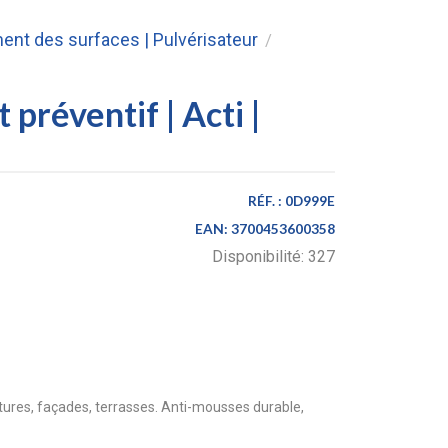
ent des surfaces | Pulvérisateur
/
 préventif | Acti |
RÉF. :
0D999E
EAN:
3700453600358
Disponibilité:
327
itures, façades, terrasses. Anti-mousses durable,