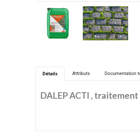
Attributs
Documentation t
Détails
DALEP ACTI , traitement 
Le traitement curatif et préventif DALEP élimine d
professionnelle agit rapidement, sans rinçage, et 
supports minéraux, tuiles, ardoises, enduits, bétons