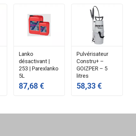
liquant
ICI
Lanko
Pulvérisateur
désactivant |
Constru+ –
253 | Parexlanko
GOIZPER – 5
5L
litres
87,68 €
58,33 €