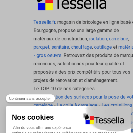
Tessella.fr
, magasin de bricolage en ligne basé 
Bourgogne, propose une large gamme de
matériaux de construction,
isolation
,
carrelage
,
parquet
,
sanitaire
,
chauffage
,
outillage
et
matéri
- gros oeuvre
. Retrouvez des produits de marq
reconnues, sélectionnés pour leur qualité et
proposés à des prix compétitifs pour tous vos
projets de rénovation et d’aménagement.
Le TOP 10 de nos catégories:
La préparation des surfaces pour la pose de vo
carrelage
-
La colle à carrelage
-
Les croisillons
pavilift
-
Le carrelage sol intérieur
-
Les plinthes
gorge
-
La laine de roche
-
L'isolation écologiqu
Les accessoires d'isolation
-
Radiateurs Brugm