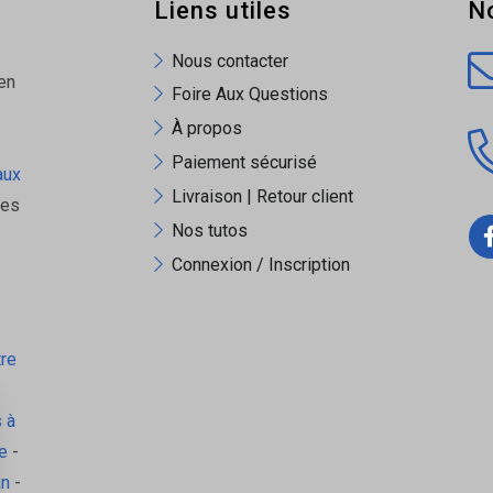
Liens utiles
N
Nous contacter
en
Foire Aux Questions
À propos
Paiement sécurisé
aux
Livraison | Retour client
ues
Nos tutos
Connexion / Inscription
tre
 à
e
-
an
-