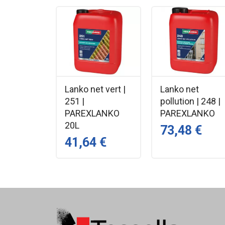
Fiche technique
Fiche de sécurité
Retrouvez tous les produits de la marque Dalep en c
Lanko net vert |
Lanko net
251 |
pollution | 248 |
PAREXLANKO
PAREXLANKO
20L
73,48 €
41,64 €