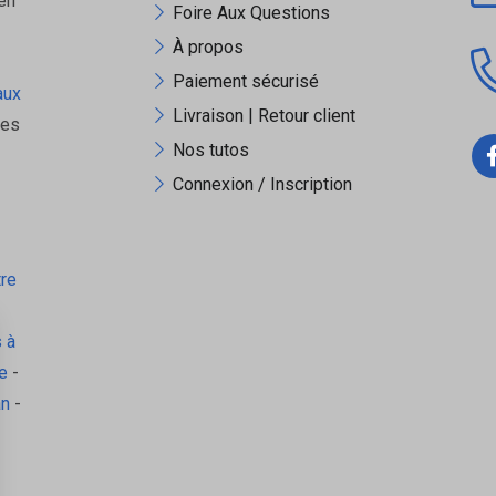
en
Foire Aux Questions
À propos
Paiement sécurisé
aux
Livraison | Retour client
ues
Nos tutos
Connexion / Inscription
tre
 à
e
-
an
-