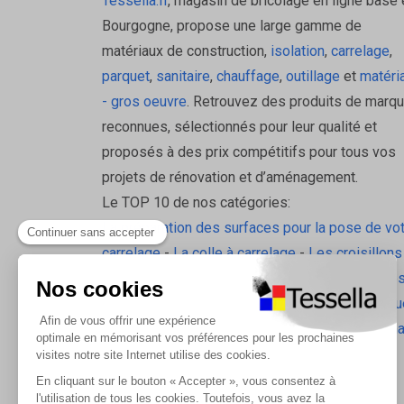
Tessella.fr
, magasin de bricolage en ligne basé 
Bourgogne, propose une large gamme de
matériaux de construction,
isolation
,
carrelage
,
parquet
,
sanitaire
,
chauffage
,
outillage
et
matéri
- gros oeuvre
. Retrouvez des produits de marq
reconnues, sélectionnés pour leur qualité et
proposés à des prix compétitifs pour tous vos
projets de rénovation et d’aménagement.
Le TOP 10 de nos catégories:
La préparation des surfaces pour la pose de vo
carrelage
-
La colle à carrelage
-
Les croisillons
pavilift
-
Le carrelage sol intérieur
-
Les plinthes
gorge
-
La laine de roche
-
L'isolation écologiqu
Les accessoires d'isolation
-
Radiateurs Brugm
Les tablettes de douche