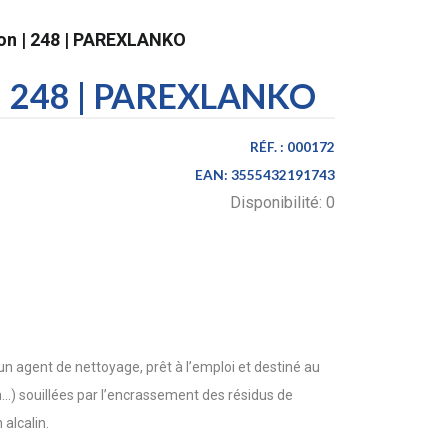
ion | 248 | PAREXLANKO
n | 248 | PAREXLANKO
RÉF. :
000172
EAN:
3555432191743
Disponibilité:
0
 agent de nettoyage, prêt à l’emploi et destiné au
...) souillées par l’encrassement des résidus de
 alcalin.