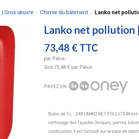
 | Gros œuvre
Chimie du bâtiment
Lanko net pollut
/
/
Lanko net pollutio
73,48 €
TTC
par
Pièce
Soit
73,48 €
par
Pièce
PAYEZ EN
Bidon de 5 L - 248 LANKO NET POLLUTION est un
nettoyage des façades (briques, pierres, béton
combustion. Il est formulé sur la base de savon