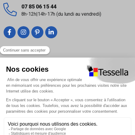
Le Deltarock est conçu pour l’isolation thermique des
07 85 06 15 44
combles aménagés (entre chevrons) mais peut aussi
8h-12h|14h-17h (du lundi au vendredi)
être utilisé en sous-face de plancher bois, entre solives,
avant la pose du plafond.
Pourquoi sa forme est-elle triangulaire ?
Cette forme permet d’associer les panneaux en
Liens utiles
rectangles pour s’ajuster parfaitement entre chevrons ou
montants, réduisant les chutes de matériaux et facilitant
Nous contacter
la pose.
Foire Aux Questions
Est-ce que ce panneau est inflammable ?
À propos
Non, la laine de roche du Deltarock est classée Euroclasse
Paiement sécurisé
A1, ce qui signifie qu’elle est incombustible.
Quelle est la performance thermique (isolation) de ce
Livraison | Retour client
panneau ?
Nos tutos
R : La conductivité thermique est très faible (λ ≈ 0,033
Connexion / Inscription
W/m·K), ce qui lui permet d’atteindre des valeurs R allant