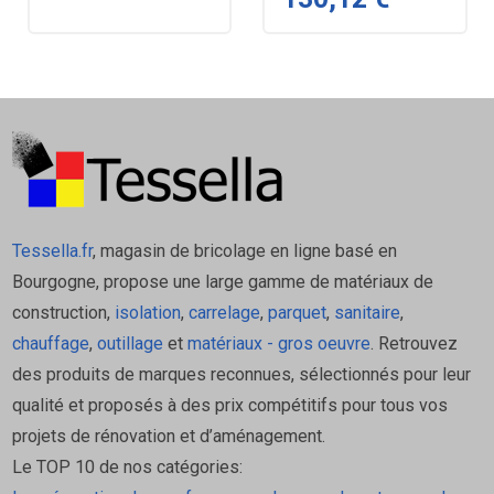
mono-densité, est facile à manipuler et à
insérer grâce à sa forme triangulaire.
Utilisation :
Le Deltarock est principalement utilisé pour l'isolation
thermique et acoustique des toitures inclinées par
l'intérieur, en pose entre les chevrons. Il doit être
complété par une isolation sous chevrons si un coefficient
Tessella.fr
, magasin de bricolage en ligne basé en
de performance thermique élevé est recherché.
Bourgogne, propose une large gamme de matériaux de
Produits Associés et Mise en
construction,
isolation
,
carrelage
,
parquet
,
sanitaire
,
Œuvre
chauffage
,
outillage
et
matériaux - gros oeuvre
. Retrouvez
des produits de marques reconnues, sélectionnés pour leur
Pour une isolation complète des combles aménagés, il
qualité et proposés à des prix compétitifs pour tous vos
est souvent nécessaire de combiner le Deltarock avec :
projets de rénovation et d’aménagement.
Le TOP 10 de nos catégories:
Appuis et Suspentes
: Tels que l'Appui Optima