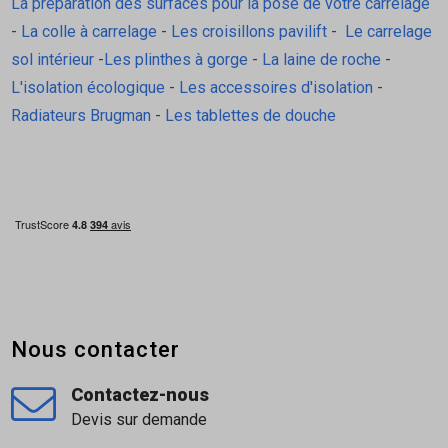
La préparation des surfaces pour la pose de votre carrelage
2 ou la Suspente Intégra 2 (Isover,
-
La colle à carrelage
-
Les croisillons pavilift
-
Le carrelage
compatibles pour la création d'un second lit
sol intérieur
-
Les plinthes à gorge
-
La laine de roche
-
d'isolant ou d'une lame d'air ventilée).
L'isolation écologique
-
Les accessoires d'isolation
-
Isolation Sous-Chevrons
: Laine minérale ou
Radiateurs Brugman
-
Les tablettes de douche
autre isolant en panneau/rouleau pour
atteindre la résistance thermique requise (ex :
R>8m².K/W pour les aides de l'Etat).
Pare-Vapeur / Membrane d'Étanchéité à l'Air
:
Indispensable à poser du côté intérieur
(chauffé) de l'isolation pour gérer la migration
de la vapeur d'eau et garantir la performance
thermique.
Nous contacter
FAQ (Foire aux questions)
Contactez-nous
Devis sur demande
À quoi sert exactement le panneau Deltarock ?