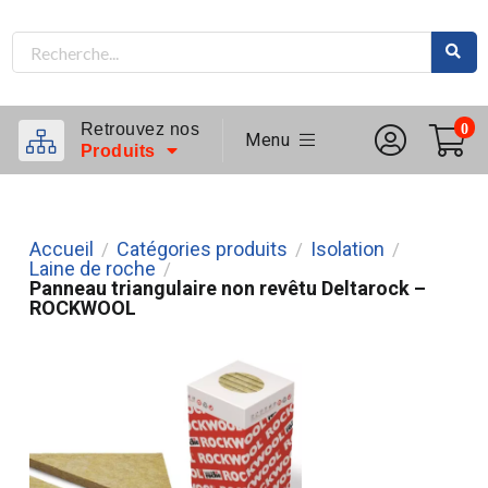
Retrouvez nos
0
Menu
Produits
Accueil
Catégories produits
Isolation
/
/
/
Laine de roche
/
Panneau triangulaire non revêtu Deltarock –
ROCKWOOL