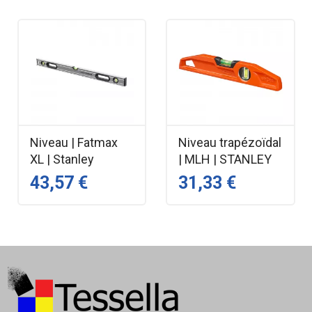
grands espaces et les environnements lumineux.
Sa portée atteint 35 m (jusqu’à 50 m avec cellule), avec
une précision de 3 mm à 10 m, répondant aux exigences
des professionnels du bâtiment, de la pose, du doublage
et de l’aménagement intérieur.
Son nouveau design compact permet de travailler au plus
près des murs, notamment pour la réalisation de
Niveau | Fatmax
Niveau trapézoïdal
doublages. La construction est robuste, avec :
XL | Stanley
| MLH | STANLEY
43,57 €
31,33 €
coques métal de protection,
revêtement soft‑grip,
étanchéité IP54,
double filetage 1/4’’ et 3/8’’ pour trépied.
Fonctionne sur batterie Li‑ion (24 h d’autonomie) ou
directement sur secteur.