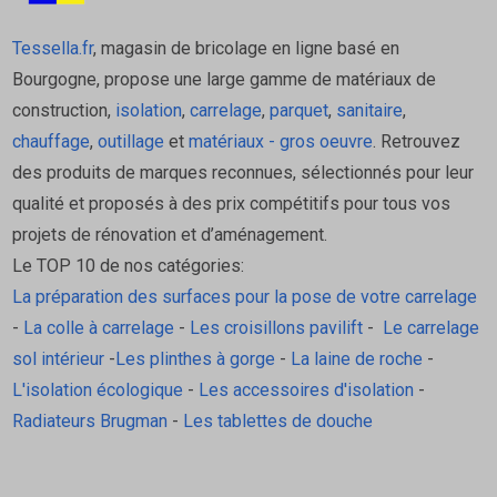
Caractéristiques techniques –
Niveau laser X3G 360°
Tessella.fr
, magasin de bricolage en ligne basé en
Bourgogne, propose une large gamme de matériaux de
Type — Niveau laser multilignes 360°
construction,
isolation
,
carrelage
,
parquet
,
sanitaire
,
Modèle — X3G 360°
chauffage
,
outillage
et
matériaux - gros oeuvre
. Retrouvez
Projection — 3 lignes 360°
des produits de marques reconnues, sélectionnés pour leur
Portée — 35 m (50 m avec cellule)
qualité et proposés à des prix compétitifs pour tous vos
Visibilité — Laser vert pulsé 515–530 nm
projets de rénovation et d’aménagement.
Précision — 3 mm @ 10 m
Le TOP 10 de nos catégories:
Autonomie — 24 h (batterie Li‑ion)
La préparation des surfaces pour la pose de votre carrelage
Alimentation — Batterie Li‑ion + secteur
-
La colle à carrelage
-
Les croisillons pavilift
-
Le carrelage
Fixation — Double filetage métal 1/4’’ et 3/8’’
sol intérieur
-
Les plinthes à gorge
-
La laine de roche
-
Protection — IP54, coques métal, soft‑grip
L'isolation écologique
-
Les accessoires d'isolation
-
Usage — Travaux intérieurs, grands volumes
Radiateurs Brugman
-
Les tablettes de douche
Marque — Stanley