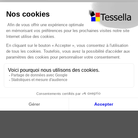
Nous contacter
Foire Aux Questions
À propos
Paiement sécurisé
Livraison | Retour client
Nos tutos
Connexion / Inscription
2018 - 2026 © Tessella, Tous droits réservés
CGV
|
Mentions légales
|
Plan du site