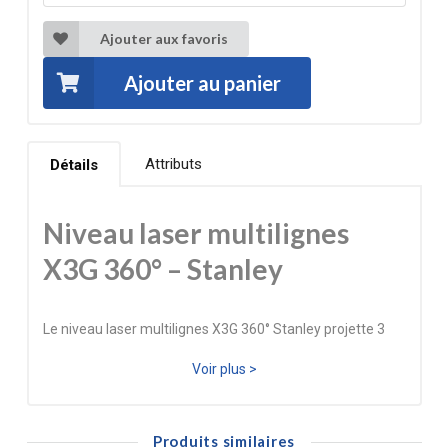
Ajouter aux favoris
Ajouter au panier
Attributs
Détails
Niveau laser multilignes
X3G 360° – Stanley
Le niveau laser multilignes X3G 360° Stanley projette 3
lignes complètes à 360°, permettant un alignement
Voir plus >
parfait dans toutes les directions. Grâce à sa diode laser
pulsée verte (515–530 nm), il offre une visibilité jusqu’à 4
Produits similaires
fois supérieure à celle d’un laser rouge, idéale pour les