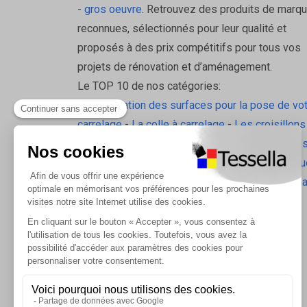
- gros oeuvre
. Retrouvez des produits de marq
reconnues, sélectionnés pour leur qualité et
proposés à des prix compétitifs pour tous vos
projets de rénovation et d’aménagement.
Le TOP 10 de nos catégories:
La préparation des surfaces pour la pose de vo
carrelage
-
La colle à carrelage
-
Les croisillons
pavilift
-
Le carrelage sol intérieur
-
Les plinthes
gorge
-
La laine de roche
-
L'isolation écologiqu
Les accessoires d'isolation
-
Radiateurs Brugm
Les tablettes de douche