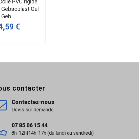
Colle PVC rigide
| Gebsoplast Gel
| Geb
4,59 €
ous contacter
Contactez-nous
Devis sur demande
07 85 06 15 44
8h-12h|14h-17h (du lundi au vendredi)