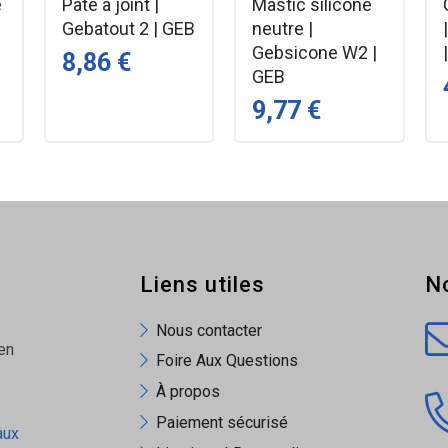
e
Pâte à joint |
Mastic silicone
Gebatout 2 | GEB
neutre |
Gebsicone W2 |
8,86 €
GEB
9,77 €
Liens utiles
N
Nous contacter
en
Foire Aux Questions
À propos
Paiement sécurisé
aux