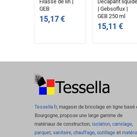
Filasse de lin |
Décapant liquid
GEB
| Gebsoflux |
GEB 250 ml
15,17 €
15,11 €
Tessella.fr
, magasin de bricolage en ligne basé 
Bourgogne, propose une large gamme de
matériaux de construction,
isolation
,
carrelage
,
parquet
,
sanitaire
,
chauffage
,
outillage
et
matéri