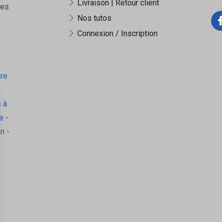
Livraison | Retour client
ues
Nos tutos
Connexion / Inscription
tre
 à
e
-
an
-