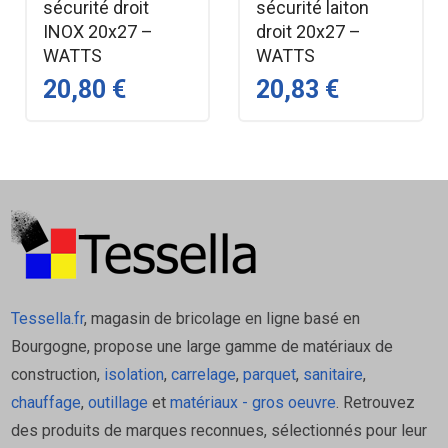
sécurité droit
sécurité laiton
INOX 20x27 –
droit 20x27 –
Caractéristiques techniques –
WATTS
WATTS
Vase d’expansion VEXBAL
20,80 €
20,83 €
Type — Vase d’expansion sanitaire
Usage — Entre groupe de sécurité et
chauffe‑eau
Fonction — Absorbe l’expansion due à la
chauffe
Avantage — Empêche le groupe de couler
Fixation murale — Intégrée sur 12 / 18 / 25 L
Tessella.fr
, magasin de bricolage en ligne basé en
Compatibilité — Réseaux sanitaires
Bourgogne, propose une large gamme de matériaux de
Marque — Thermador
construction,
isolation
,
carrelage
,
parquet
,
sanitaire
,
chauffage
,
outillage
et
matériaux - gros oeuvre
. Retrouvez
des produits de marques reconnues, sélectionnés pour leur