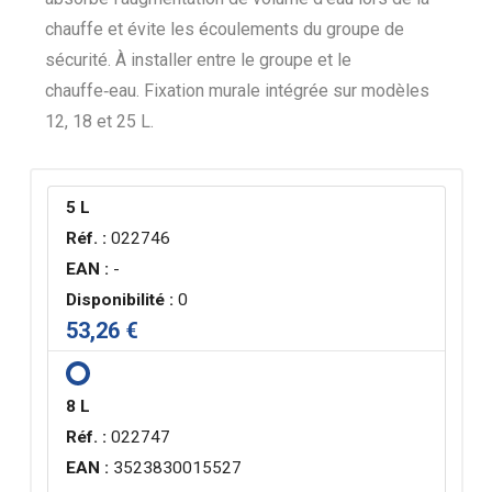
chauffe et évite les écoulements du groupe de
sécurité. À installer entre le groupe et le
chauffe‑eau. Fixation murale intégrée sur modèles
12, 18 et 25 L.
5 L
Réf. :
022746
EAN :
-
Disponibilité :
0
53,26 €
8 L
Réf. :
022747
EAN :
3523830015527