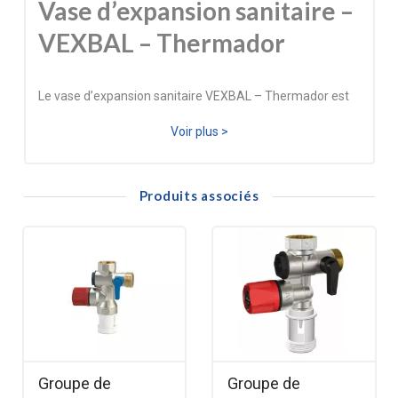
Vase d’expansion sanitaire –
VEXBAL – Thermador
Le vase d’expansion sanitaire VEXBAL – Thermador est
conçu pour absorber l’augmentation du volume d’eau due
Voir plus >
à la montée en température dans le chauffe‑eau. Installé
entre le groupe de sécurité et le ballon, il empêche les
Produits associés
écoulements répétés du groupe, prolonge sa durée de vie
et améliore le confort acoustique de l’installation.
Ce vase est indispensable dans les installations où la
pression varie ou lorsque le groupe de sécurité goutte
régulièrement. Les modèles 12 L, 18 L et 25 L disposent
d’une fixation murale intégrée, facilitant une pose propre
et sécurisée.
Le VEXBAL est un produit Thermador, reconnu pour sa
Groupe de
Groupe de
fiabilité et sa robustesse dans les installations sanitaires.