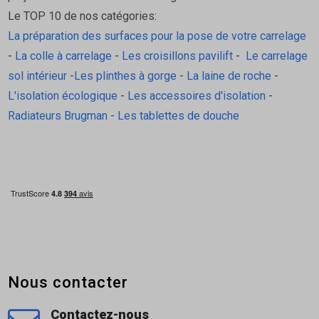
Le TOP 10 de nos catégories:
Pour une découpe nette, couper la bande à
La préparation des surfaces pour la pose de votre carrelage
l'aide d'un
cutter
-
La colle à carrelage
-
Les croisillons pavilift
-
Le carrelage
Température de mise en oeuvre
sol intérieur
-
Les plinthes à gorge
-
La laine de roche
-
L'isolation écologique
-
Les accessoires d'isolation
-
De -40°C à +80°C
Radiateurs Brugman
-
Les tablettes de douche
Nous contacter
Contactez-nous