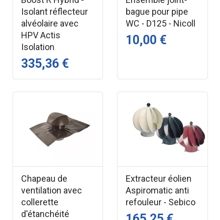
Mise en oeuvre
Isolant réflecteur
bague pour pipe
alvéolaire avec
WC - D125 - Nicoll
Préparations des supports
HPV Actis
10,00 €
Isolation
Le support doit être plan, dépoussiéré et exempt
335,36 €
d'aspérité
Poses particulières
Désolidarisation des pieds d'huisseries lors de la
réalisation d'une chape flottante
Mettre au préalable un adhésif de chantier sur
les pieds d'huisseries pour les protèger
Chapeau de
Extracteur éolien
Appliquer Tramiband SP en largeur 70 mm sur
ventilation avec
Aspiromatic anti
l'huisserie en appui sur la dalle
collerette
refouleur - Sebico
Après coulage de la chape flottante, découper
d'étanchéité
165,25 €