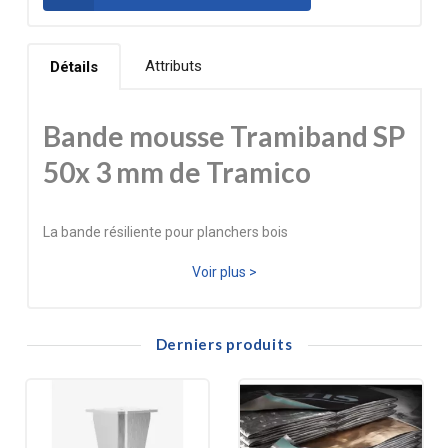
Attributs
Détails
Bande mousse Tramiband SP
50x 3 mm de Tramico
La bande résiliente pour planchers bois
TRAMIBAND SP (Sous Planchers bois) est une bande en
Voir plus >
mousse de polyoléfine à cellules fermées haute
résilience autocollante, avec adhésif à prise immédiate. Il
Derniers produits
permet de réaliser l’isolation phonique entre éléments
dans les planchers.
• Supprime les grincements des planchers bois et isole
des bruits de pas.