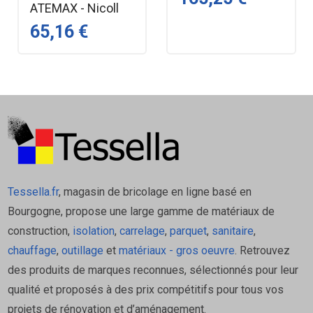
et retirer l'excédent de Tramivand SP et de
ATEMAX - Nicoll
l'adhésif chantier
65,16 €
Points singuliers
Les raccords su Tramiband SP sont réalisés
bout à bout
Pour de plus grands dimmensionnements, il
est possible de positionner plusieurs
Tramiband QP côte à côte ou de les
superposer
Tessella.fr
, magasin de bricolage en ligne basé en
Bourgogne, propose une large gamme de matériaux de
Pose généralités
construction,
isolation
,
carrelage
,
parquet
,
sanitaire
,
chauffage
,
outillage
et
matériaux - gros oeuvre
. Retrouvez
Dérouler le rouleau et appliquer le Tramiband
des produits de marques reconnues, sélectionnés pour leur
SP au fur et à mesure sur le support en
qualité et proposés à des prix compétitifs pour tous vos
marouflant légèrement pour faire adhérer
projets de rénovation et d’aménagement.
l'adhésif