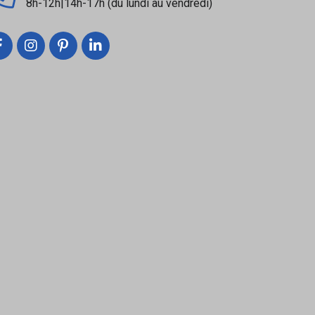
8h-12h|14h-17h (du lundi au vendredi)
imale et une continuité performante du système
panneaux utilisés.
s de colle avant application.
.