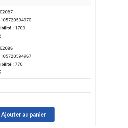
E2087
105720594970
bilité :
1700
€
E2088
105720594987
bilité :
770
€
Ajouter au panier