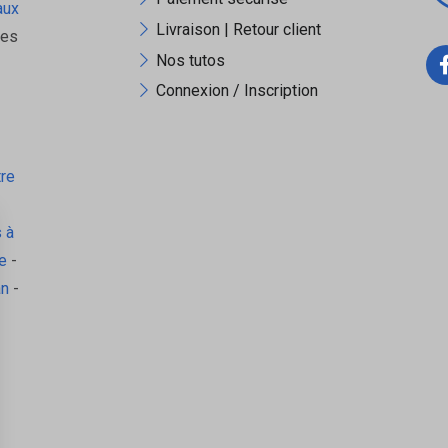
aux
Livraison | Retour client
ues
Nos tutos
x panneaux isolants revêtus kraft, garantissant une compatibilité opt
Connexion / Inscription
tre
hoisir le format le plus adapté à l’épaisseur des joints ou au type de 
 à
e
-
an
-
36 rouleaux, ce ruban se stocke aisément sur chantier ou en atelier.
ne pose optimale
les surfaces soient propres, sèches et exemptes de poussière ou résidu
rement plus longues que le joint pour assurer un recouvrement parfait