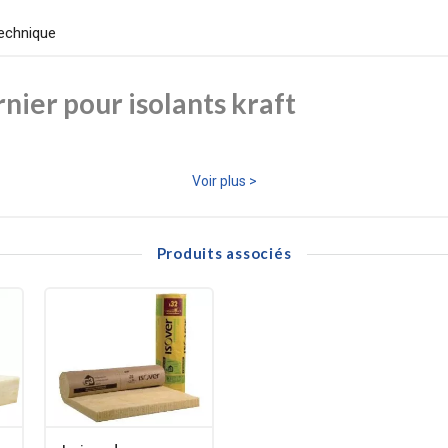
echnique
nier pour isolants kraft
que conçu pour le jointement des panneaux isolants revêtus kraft. Fabri
Voir plus >
cellente adhérence sur les surfaces des isolants.
 et 75 mm), il s’étend sur une longueur de 33 mètres par rouleau.
Produits associés
é