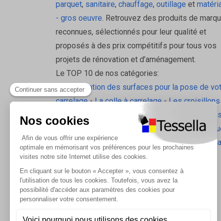
parquet
,
sanitaire
,
chauffage
,
outillage
et
matéri
3. Conçu pour l’isolation sous kraft
- gros oeuvre
. Retrouvez des produits de marq
reconnues, sélectionnés pour leur qualité et
Ce ruban est spécialement conçu pour s’adapter au
proposés à des prix compétitifs pour tous vos
d’isolation.
projets de rénovation et d’aménagement.
Le TOP 10 de nos catégories:
4. Formats adaptés selon vos besoins
La préparation des surfaces pour la pose de vo
carrelage
-
La colle à carrelage
-
Les croisillons
Avec des largeurs de 50 mm et 75 mm, vous pouvez c
pavilift
-
Le carrelage sol intérieur
-
Les plinthes
5. Conditionnement pratique
gorge
-
La laine de roche
-
L'isolation écologiqu
Les accessoires d'isolation
-
Radiateurs Brugm
Vendu à l’unité avec un conditionnement carton de 
Les tablettes de douche
Conseils d’utilisation pour u
Préparation de la surface: Assurez-vous que 
Découpe à longueur: Coupez des bandes légè