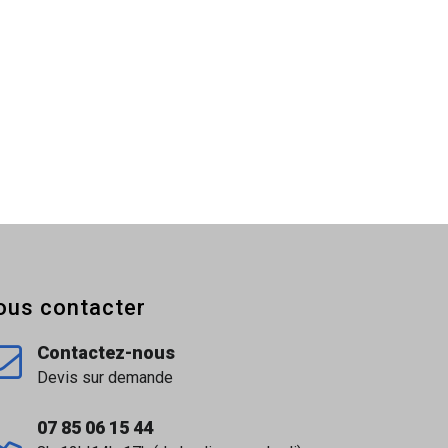
nt facile à manipuler et à appliquer.
ous contacter
re une résistance aux manipulations lors de la
Contactez-nous
Devis sur demande
07 85 06 15 44
tier.