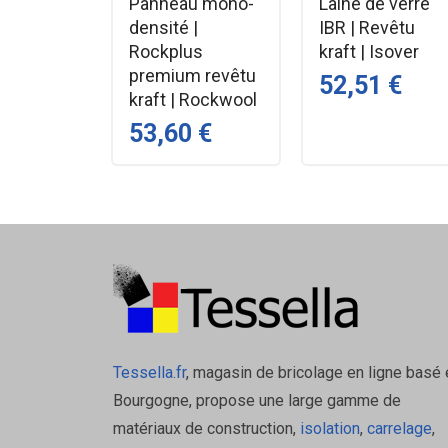
Panneau mono-
Laine de verre
Marque : Barnier
densité |
IBR | Revêtu
Conditionnement : vendu au rouleau (36 
Rockplus
kraft | Isover
Référence / EAN :
premium revêtu
52,51 €
• 50 mm — réf. 0E2087 / EAN 310572
kraft | Rockwool
• 75 mm — réf. 0E2088 / EAN 310572
53,60 €
Ce ruban est spécifiquement pensé pour assurer l’ét
Pourquoi choisir ce ruban adh
1. Adhérence durable et fiabilité
La couche adhésive caoutchouc assure un collage e
pose.
Tessella.fr
, magasin de bricolage en ligne basé 
2. Visibilité assurée
Bourgogne, propose une large gamme de
matériaux de construction,
isolation
,
carrelage
,
La teinte orange contribue à repérer rapidement les z