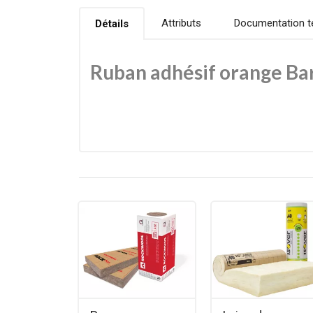
Attributs
Documentation t
Détails
Ruban adhésif orange Bar
Le ruban adhésif orange Barnier est un ruban techni
masse adhésive au caoutchouc, garantissant une ex
Disponible en plusieurs largeurs (notamment 50 mm
Caractéristiques principales
Teinte : orange, pour une bonne visibilit
Matière : PVC souple plastifié
Adhésif : caoutchouc
Longueur : 33 m
Largeurs disponibles : 50 mm, 75 mm