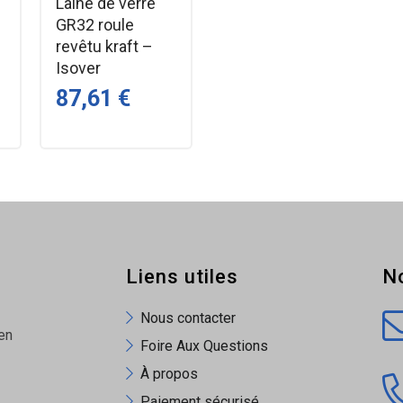
Laine de verre
GR32 roule
rouleaux par carton)
revêtu kraft –
Isover
0594970
87,61 €
0594987
anchéité et la continuité des joints entre panneaux isolants, tout en éta
ésif orange Barnier ?
Liens utiles
N
fficace même sur des surfaces légèrement irrégulières. Le film PVC off
Nous contacter
en
Foire Aux Questions
À propos
ones jointées, ce qui est utile lors des inspections ou finitions sur chan
Paiement sécurisé