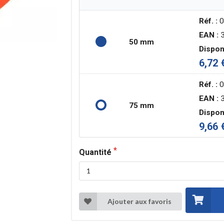
Réf. :
0
EAN :
3
50 mm
Disponi
6,72 
Réf. :
0
EAN :
3
75 mm
Disponi
9,66 
Quantité
Ajouter aux favoris