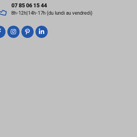
07 85 06 15 44
8h-12h|14h-17h (du lundi au vendredi)
ctant les recommandations DTU et les
), prévoir traitement spécifique ou choisir un