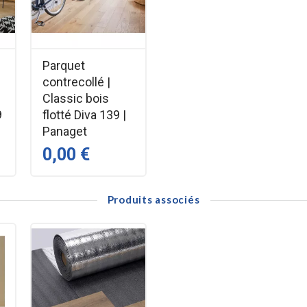
Parquet
sable Unifit
contrecollé |
Classic bois
9
flotté Diva 139 |
Panaget
 mat 
0,00 €
Produits associés