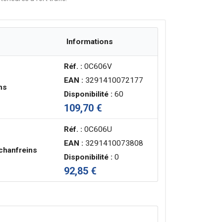
Informations
Réf. :
0C606V
EAN :
3291410072177
ns
Disponibilité :
60
109,70 €
Réf. :
0C606U
EAN :
3291410073808
 chanfreins
Disponibilité :
0
92,85 €