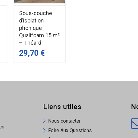
ute densité)
Sous-couche
d’isolation
phonique
Qualifoam 15 m²
elon DTU
– Théard
e
29,70 €
Liens utiles
N
ions bois mix : clairs, foncés et nœuds visibles.
Nous contacter
le et rapide sans colle.
en
Foire Aux Questions
ensionnelle et durabilité.