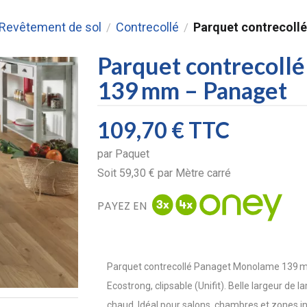
 Revêtement de sol
Contrecollé
Parquet contrecollé
/
/
Parquet contrecollé
139 mm – Panaget
109,70 €
TTC
par
Paquet
Soit
59,30 €
par
Mètre carré
PAYEZ EN
Parquet contrecollé Panaget Monolame 139 mm 
Ecostrong, clipsable (Unifit). Belle largeur de
chaud. Idéal pour salons, chambres et zones int