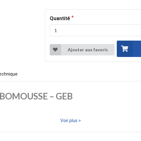
Quantité
Ajouter aux favoris
echnique
GEBOMOUSSE – GEB
xpansif, idéale pour le calfeutrement, le remplissage, l’isolation et la
Voir plus >
 une mise en œuvre efficace sur chantier.