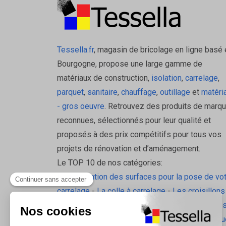
Tessella.fr
, magasin de bricolage en ligne basé 
Bourgogne, propose une large gamme de
matériaux de construction,
isolation
,
carrelage
,
parquet
,
sanitaire
,
chauffage
,
outillage
et
matéri
- gros oeuvre
. Retrouvez des produits de marq
reconnues, sélectionnés pour leur qualité et
proposés à des prix compétitifs pour tous vos
projets de rénovation et d’aménagement.
Le TOP 10 de nos catégories:
La préparation des surfaces pour la pose de vo
carrelage
-
La colle à carrelage
-
Les croisillons
pavilift
-
Le carrelage sol intérieur
-
Les plinthes
gorge
-
La laine de roche
-
L'isolation écologiqu