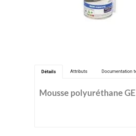
Attributs
Documentation t
Détails
Mousse polyuréthane 
Mousse polyuréthane monocomposant à haut pouvoir e
matériaux du bâtiment et durcissement rapide pour
Caractéristiques principales