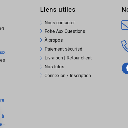
Liens utiles
N
Nous contacter
en
Foire Aux Questions
À propos
Paiement sécurisé
aux
Livraison | Retour client
ues
Nos tutos
Connexion / Inscription
tre
 à
e
-