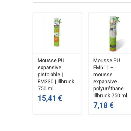
Type : Mousse polyuréthane expansive
Technologie : Monocomposant
Propriétés :
Forte expansion
Durcissement rapide
Isolation thermique & acoustique
Mousse PU
Mousse PU
Adhérence multi‑supports
expansive
FM611 –
Supports compatibles : Bois, béton, briq
pistolable |
mousse
Couleur : Beige
FM330 | Illbruck
expansive
Contenance : 500 ml
750 ml
polyuréthane
Marque : GEB
Illbruck 750 ml
15,41 €
Référence Tessella : 067676
7,18 €
Avantages