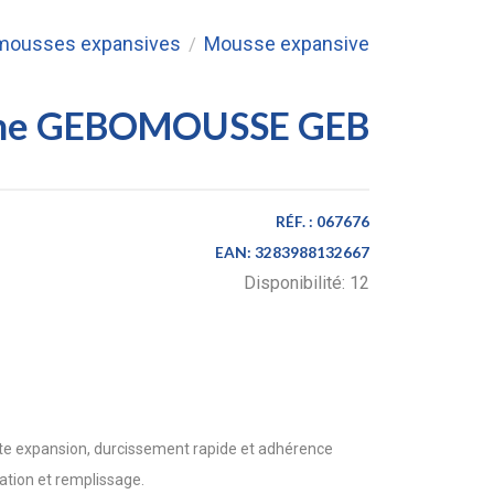
t mousses expansives
Mousse expansive
/
ane GEBOMOUSSE GEB
RÉF. :
067676
EAN:
3283988132667
Disponibilité:
12
 expansion, durcissement rapide et adhérence
lation et remplissage.