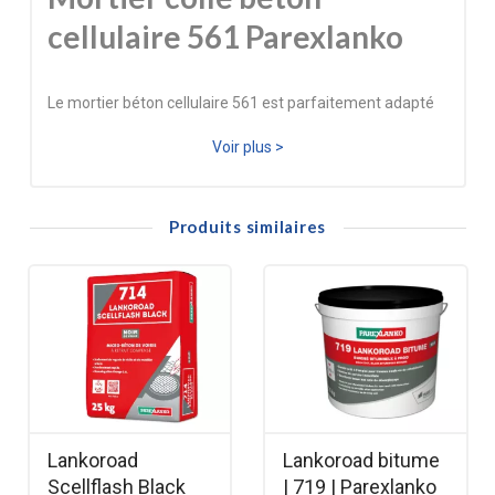
cellulaire 561 Parexlanko
Le mortier béton cellulaire 561 est parfaitement adapté
pour le montage et la réparartion des blocs de béton
Voir plus >
cellulaire
Les plus du produit :
Produits similaires
Montage et réparation des blocs de béton
cellulaire.
Couleur blanche
Certificat QB
Domaines d'application :
Lankoroad
Lankoroad bitume
Montage de maçonneries en blocs de béton cellulaire
Scellflash Black
| 719 | Parexlanko