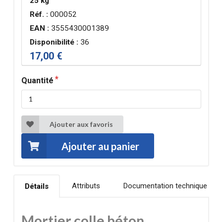
25 kg
Réf. :
000052
EAN :
3555430001389
Disponibilité :
36
17,00 €
Quantité
Ajouter aux favoris
Ajouter au panier
Attributs
Documentation technique
Détails
Mortier colle béton