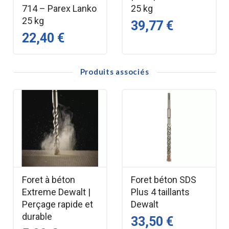
714 – Parex Lanko
25 kg
autoclavés conformes à la norme.
25 kg
39,77 €
Documentation:
22,40 €
Fiche technique
Produits associés
Fiche de sécurité
Déclaration des performances
Retrouvez tous les produits de la marque
PAREX LANKO
Foret à béton
Foret béton SDS
Extreme Dewalt |
Plus 4 taillants
Perçage rapide et
Dewalt
durable
33,50 €