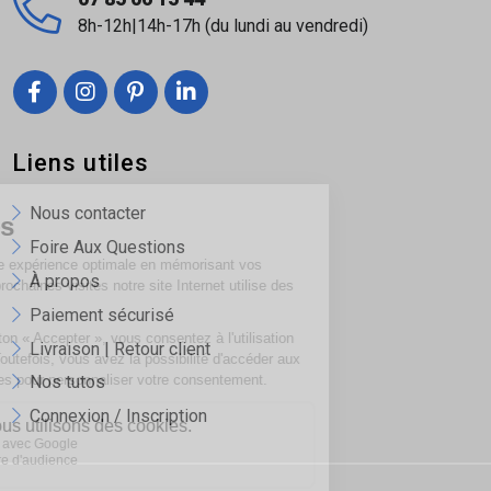
régulière
8h-12h|14h-17h (du lundi au vendredi)
Faïence Moonwalk Mare 30x90 pour jouer sur
les contrastes lisse / relief
Liens utiles
Nous contacter
Foire Aux Questions
À propos
Paiement sécurisé
Livraison | Retour client
Nos tutos
Connexion / Inscription