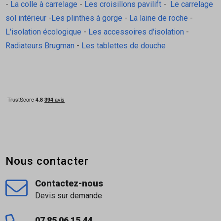
-
La colle à carrelage
-
Les croisillons pavilift
-
Le carrelage
C2 ou S1)
sol intérieur
-
Les plinthes à gorge
-
La laine de roche
-
Entretien : nettoyage doux, compatible
L'isolation écologique
-
Les accessoires d'isolation
-
produits ménagers standards
Radiateurs Brugman
-
Les tablettes de douche
Avantages :
grande stabilité dimensionnelle
relief décoratif moderne
idéal pour créer un mur accent
Produits complémentaires
Pour une pose optimale, associez ce carrelage avec :
Nous contacter
Colle à carrelage flex adaptée aux grands
formats
Contactez-nous
Mortier pour joints fins pour un rendu
Devis sur demande
esthétique
Croisillons de carrelage pour une pose
07 85 06 15 44