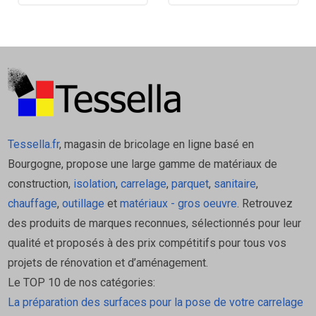
Aspect : Pierre naturelle
Finition : Rilievo (relief)
Rectifié : Oui
Coloris : Beige
Usage : Murs intérieurs
Série : Moonwalk – POLIS
Surface par boîte : 1,08 m² (4 carreaux)
Tessella.fr
, magasin de bricolage en ligne basé en
Fabrication: Italie
Bourgogne, propose une large gamme de matériaux de
Informations techniques
construction,
isolation
,
carrelage
,
parquet
,
sanitaire
,
chauffage
,
outillage
et
matériaux - gros oeuvre
. Retrouvez
des produits de marques reconnues, sélectionnés pour leur
Matériau : pâte blanche ou grès cérame selon
qualité et proposés à des prix compétitifs pour tous vos
la série POLIS
projets de rénovation et d’aménagement.
Pose recommandée :
Le TOP 10 de nos catégories:
joint fin grâce aux bords rectifiés
La préparation des surfaces pour la pose de votre carrelage
colle adaptée aux grands formats (type