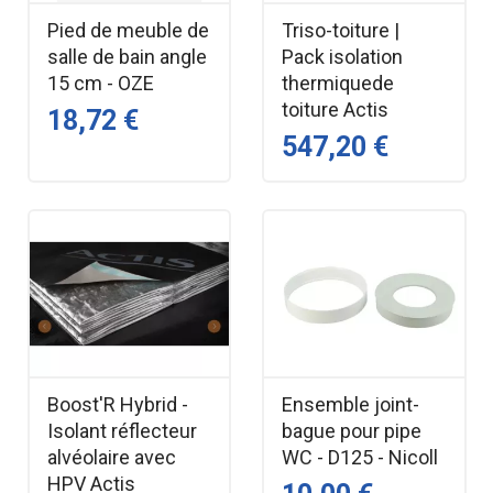
Idéale pour reporter des angles, tracer des coupes,
Pied de meuble de
Triso-toiture |
ajuster des assemblages ou vérifier des inclinaisons sur
salle de bain angle
Pack isolation
chantier ou en atelier.
15 cm - OZE
thermiquede
toiture Actis
18,72 €
547,20 €
Boost'R Hybrid -
Ensemble joint-
Isolant réflecteur
bague pour pipe
alvéolaire avec
WC - D125 - Nicoll
HPV Actis