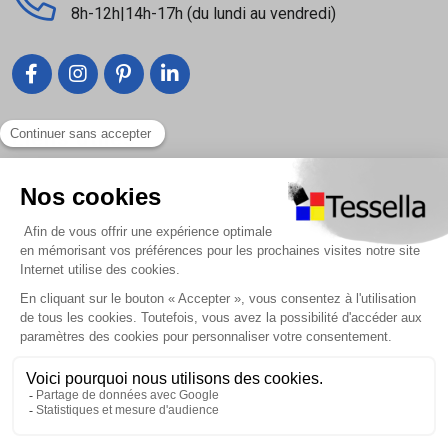
8h-12h|14h-17h (du lundi au vendredi)
Liens utiles
Nous contacter
Foire Aux Questions
À propos
Paiement sécurisé
Livraison | Retour client
Nos tutos
Connexion / Inscription
2018 - 2026 © Tessella, Tous droits réservés