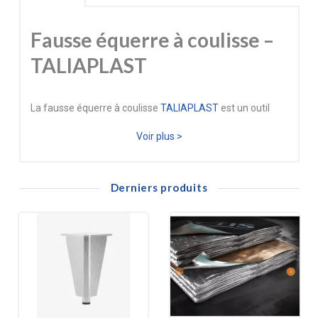
Fausse équerre à coulisse –
TALIAPLAST
La fausse équerre à coulisse
TALIAPLAST
est un outil
indispensable pour les travaux de menuiserie, charpente,
Voir plus >
agencement et traçage d’angles. Son talon en bois
assure une prise en main confortable et stable, tandis
Derniers produits
que la lame en acier trempé garantit une excellente
résistance à l’usure et une précision durable.
L’écrou de blocage à ailettes permet un réglage rapide et
fiable de l’angle souhaité. Les 2 garnitures en laiton
renforcent la rigidité de l’ensemble et améliorent la
longévité de l’outil, tout en offrant une finition
professionnelle.