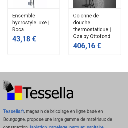
salles de bain, qu’elles soient contemporaines ou
classiques.
Ensemble
Colonne de
Produit spécifique sur commande : ni repris, ni échangé.
hydrostyle luxe |
douche
Roca
thermostatique |
Caractéristiques techniques –
Oze by Ottofond
43,18 €
Ensemble de douche OZE
406,16 €
Type — Ensemble de douche complet
Finition — Chrome
Barre — 600 mm
Douchette — 3 jets
Flexible — 1,50 m, double agrafage
Matière — ABS haute résistance
Marque — OZE
Tessella.fr
, magasin de bricolage en ligne basé en
Retour — Produit spécifique : ni repris, ni
Bourgogne, propose une large gamme de matériaux de
échangé
construction,
isolation
,
carrelage
,
parquet
,
sanitaire
,