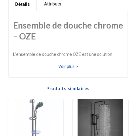
Attributs
Détails
Ensemble de douche chrome
– OZE
L’ensemble de douche chrome OZE est une solution
simple, moderne et durable pour équiper ou rénover une
Voir plus >
douche. Il comprend une barre de douche de 600 mm,
une douchette 3 jets pour un confort d’utilisation optimal,
Produits similaires
ainsi qu’un flexible de 1,50 m doté d’un double agrafage,
garantissant une excellente résistance à la torsion et à
l’usure.
Fabriqué entièrement en ABS haute résistance, cet
ensemble allie légèreté, robustesse et facilité d’entretien.
Sa finition chrome s’intègre parfaitement dans toutes les