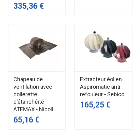
335,36 €
Pour plus d'information, parcourir la
fiche technique
Chapeau de
Extracteur éolien
ventilation avec
Aspiromatic anti
collerette
refouleur - Sebico
d'étanchéité
165,25 €
ATEMAX - Nicoll
65,16 €