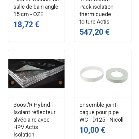
salle de bain angle
Pack isolation
réseaux domestiques et tertiaires. Il est garanti pour
15 cm - OZE
thermiquede
fonctionner avec une eau propre, condition indispensable
toiture Actis
18,72 €
pour préserver la durée de vie du circulateur et maintenir
547,20 €
ses performances.
Compact et simple à installer, il constitue une solution
idéale pour le remplacement d’un ancien circulateur ou
pour une installation neuve.
Points forts
Pompe électronique basse consommation
Idéale chauffage & climatisation
Boost'R Hybrid -
Ensemble joint-
Installation simple et rapide
Isolant réflecteur
bague pour pipe
Fonctionnement silencieux
alvéolaire avec
WC - D125 - Nicoll
Adaptée aux réseaux domestiques
HPV Actis
10,00 €
Longueur standard 130 mm
Isolation