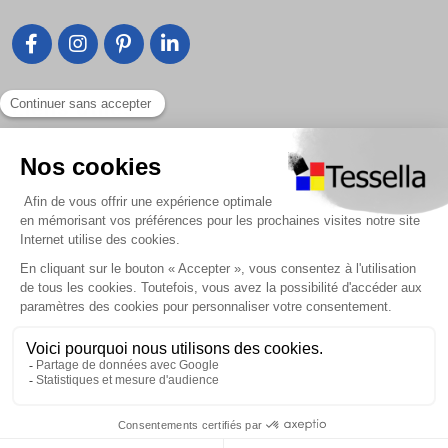
Liens utiles
Nous contacter
Foire Aux Questions
À propos
Paiement sécurisé
Livraison | Retour client
Nos tutos
Connexion / Inscription
2018 - 2026 © Tessella, Tous droits réservés
CGV
|
Mentions légales
|
Plan du site