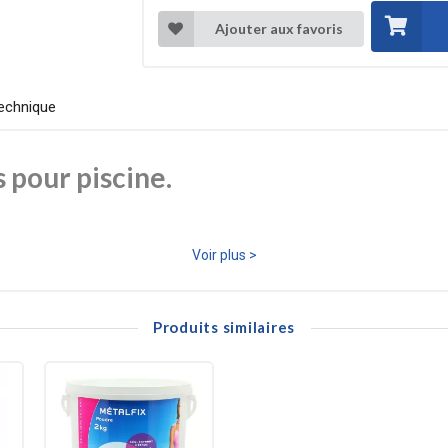
Ajouter aux favoris
echnique
 pour piscine.
lement formulé pour prévenir la formation de tartre dans les piscines, 
Voir plus >
ables des dépôts blanchâtres, de l’eau trouble et de l’entartrage des f
tit une eau claire, un équipement protégé et une maintenance simplifiée
Produits similaires
châtres sur parois et ligne d’eau.
ntartrage des filtres, pompes et chauffages.