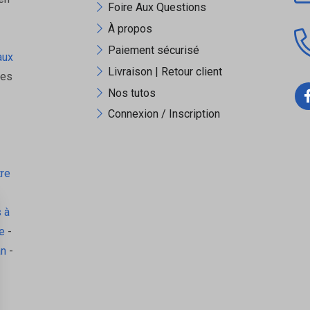
r
Foire Aux Questions
À propos
Paiement sécurisé
aux
Livraison | Retour client
ues
 tartre, prolonge la durée de vie des équipements et maintient une eau c
Nos tutos
S en cliquant
ICI
Connexion / Inscription
tre
 à
e
-
an
-