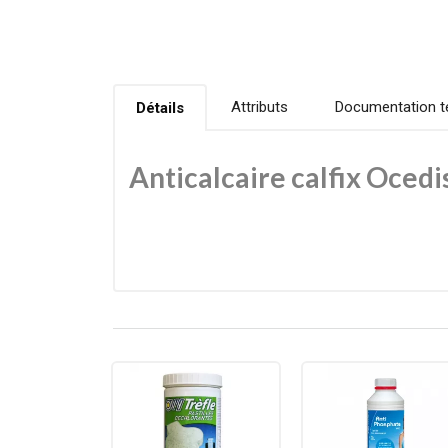
Attributs
Documentation t
Détails
Anticalcaire calfix Ocedis
CALFIX Ocedis est un traitement anticalcaire spécia
séquestrant les ions calcium et magnésium, respons
Indispensable dans les régions à eau dure, il garan
Avantages de CALFIX Ocedis
Prévention du tartre — évite dépôts blan
Protection des équipements — limite l’e