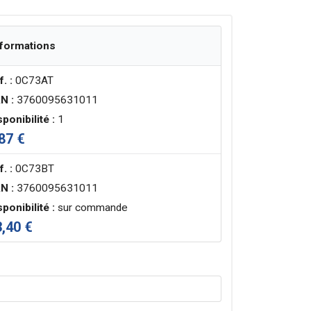
nformations
. :
0C73AT
N :
3760095631011
sponibilité :
1
87 €
. :
0C73BT
N :
3760095631011
sponibilité :
sur commande
,40 €