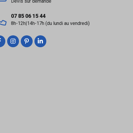
Devis sur demande
07 85 06 15 44
8h-12h|14h-17h (du lundi au vendredi)
laire, même dans les régions très calcaires.