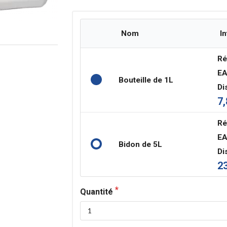
Nom
I
Réf
EA
Bouteille de 1L
Di
7,
Réf
EA
Bidon de 5L
Di
23
Quantité