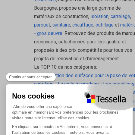
Utilisation : préventif + entretien régulie
Bourgogne, propose une large gamme de
Pourquoi choisir CALFIX ?
matériaux de construction,
isolation
,
carrelage
,
parquet
,
sanitaire
,
chauffage
,
outillage
et
matéri
- gros oeuvre
. Retrouvez des produits de marq
Parce qu’il assure une protection durable contre le
reconnues, sélectionnés pour leur qualité et
Retrouvez tous les produits de la marque OCEDI
proposés à des prix compétitifs pour tous vos
projets de rénovation et d’aménagement.
Le TOP 10 de nos catégories:
La préparation des surfaces pour la pose de vo
carrelage
-
La colle à carrelage
-
Les croisillons
pavilift
-
Le carrelage sol intérieur
-
Les plinthes
gorge
-
La laine de roche
-
L'isolation écologiqu
Les accessoires d'isolation
-
Radiateurs Brugm
Les tablettes de douche