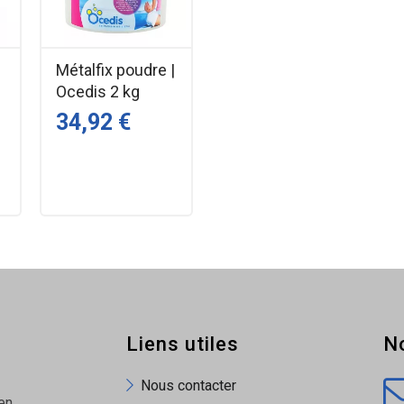
 au calcaire.
um et magnésium.
béton, carrelage.
Métalfix poudre |
Ocedis 2 kg
34,92 €
Liens utiles
N
Nous contacter
en